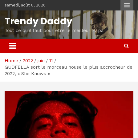
Skip
samedi, août 8, 2026
to
content
Trendy Daddy
Tout ce qu'il faut pour être le meilleur Papa
Home
2022
juin
11
GUDFELLA sort le morceau house le plus accrocheur de
2022, « She Knows »