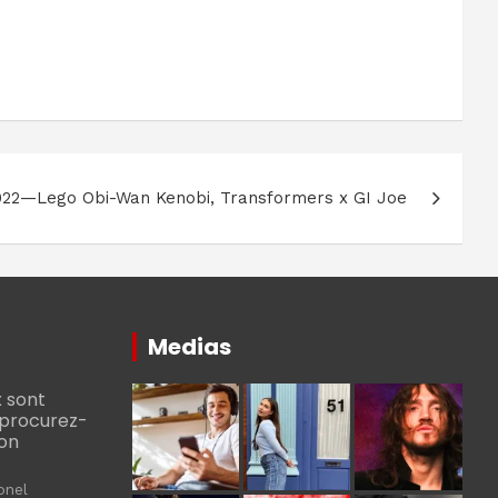
022—Lego Obi-Wan Kenobi, Transformers x GI Joe
Medias
 sont
, procurez-
bon
onel