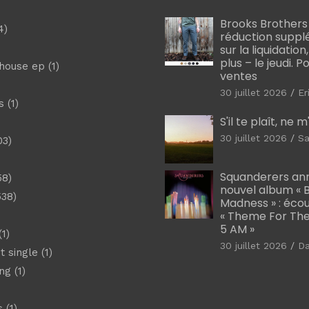
Brooks Brothers
4)
réduction suppl
sur la liquidation
plus – le jeudi. 
shouse ep
(1)
ventes
30 juillet 2026
Er
s
(1)
S'il te plaît, ne 
30 juillet 2026
Sa
03)
)
Squanderers an
58)
nouvel album « B
538)
Madness » : éco
« Theme For The
5 AM »
1)
30 juillet 2026
D
t single
(1)
ng
(1)
s
(1)