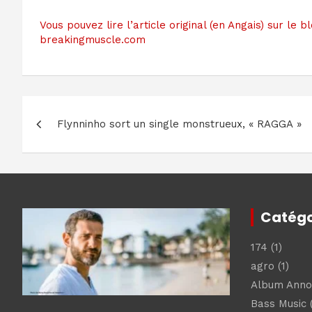
Vous pouvez lire l’article original (en Angais) sur le b
breakingmuscle.com
Navigation
Flynninho sort un single monstrueux, « RAGGA »
de
l’article
Catégo
174
(1)
agro
(1)
Album Ann
Bass Music
(