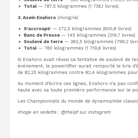
Total
— 787,5 kilogrammes (1 736,1 livres)
3. Asein Enahoro
(Hongrie)
S’accroupir
— 272,5 kilogrammes (600,8 livres)
Banc de Presse
— 145 kilogrammes (319,7 livres)
Soulevé de terre
— 362,5 kilogrammes (799,2 livr
Total
— 780 kilogrammes (1 719,6 livres)
Si Enahoro avait réussi sa tentative de soulevé de te
événement, le powerlifter aurait remporté le bris d’ég
de 82,25 kilogrammes contre 82,4 kilogrammes pour
Au moment d’écrire ces lignes, Enahoro n’a pas confi
haute avec sa toute première performance sur le pod
Les Championnats du monde de dynamophilie classique
Image en vedette : @theipf sur Instagram