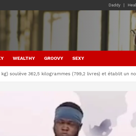
Daddy
Hea
KY
WEALTHY
GROOVY
SEXY
 kg) soulève 362,5 kilogrammes (799,2 livres) et établit un 