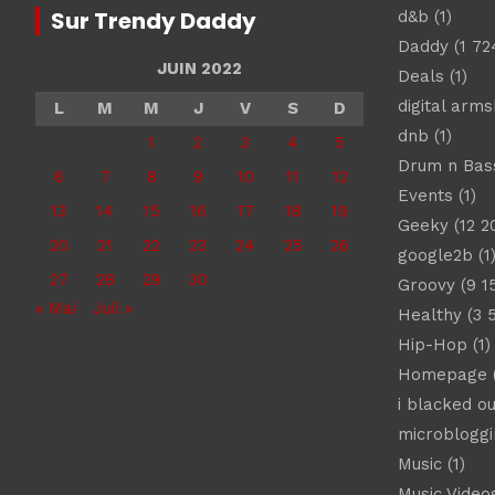
Sur Trendy Daddy
d&b
(1)
Daddy
(1 72
JUIN 2022
Deals
(1)
digital arm
L
M
M
J
V
S
D
dnb
(1)
1
2
3
4
5
Drum n Bas
6
7
8
9
10
11
12
Events
(1)
13
14
15
16
17
18
19
Geeky
(12 2
20
21
22
23
24
25
26
google2b
(1
27
28
29
30
Groovy
(9 1
« Mai
Juil »
Healthy
(3 
Hip-Hop
(1)
Homepage
(
i blacked ou
microbloggi
Music
(1)
Music Video