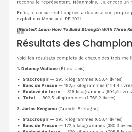
reconnu le représentant. Néanmoins, il a encore un 
Enfin, le concurrent hongrois a dépassé son propre
exploit aux Mondiaux IPF 2021.
[Related: Learn How To Build Strength With Three Ke
Résultats des Champion
Voici les résultats complets de chacun des trois me
1. Delaney Wallace
(États-Unis)
S’accroupir
— 295 kilogrammes (650,4 livres)
Banc de Presse
— 192,5 kilogrammes (424,4 livres
Soulevé de terre
— 315 kilogrammes (694,5 livres
Total
— 802,5 kilogrammes (1 769,2 livres)
2. Jurins Kengamu
(Grande-Bretagne)
S’accroupir
— 295 kilogrammes (650,4 livres)
Banc de Presse
— 172,5 kilogrammes (380,3 livres
Soulevé de terre
— 320 kilogrammes (705,5 livres