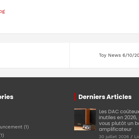
log
Toy News 6/10/2
ries
Derniers Articles
Les DAC coûteux
inutiles en 2026
vous plutôt un 
ouncement
(1)
amplificateur
1)
30 juillet 2026
Li