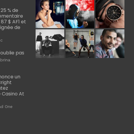
 25 % de
émentaire
, 87 $ AF1 et
Poignée de
ic
m'oublie pas
brina
nonce un
right
utez
 Casino At
ad One