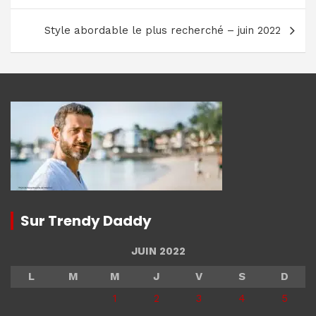
l’article
Style abordable le plus recherché – juin 2022
Sur Trendy Daddy
JUIN 2022
L
M
M
J
V
S
D
1
2
3
4
5