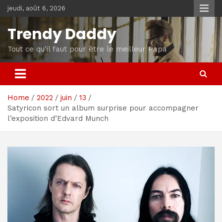
Skip
jeudi, août 6, 2026
to
content
Trendy Daddy
Tout ce qu'il faut pour être le meilleur Papa
Home
2022
juin
13
Satyricon sort un album surprise pour accompagner
l’exposition d’Edvard Munch