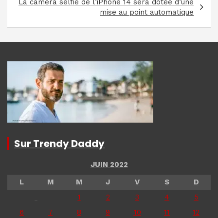
La caméra selfie de l’iPhone 14 sera dotée d’une
mise au point automatique
Sur Trendy Daddy
JUIN 2022
L
M
M
J
V
S
D
1
2
3
4
5
6
7
8
9
10
11
12