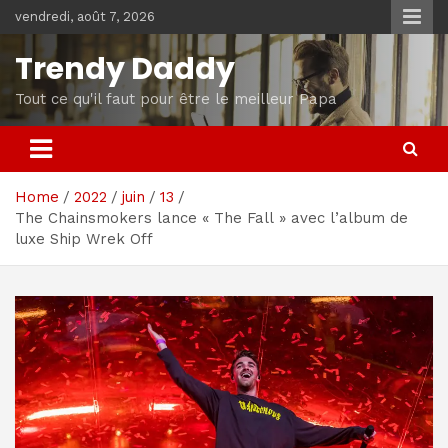
Skip
vendredi, août 7, 2026
to
content
Trendy Daddy
Tout ce qu'il faut pour être le meilleur Papa
Home
2022
juin
13
The Chainsmokers lance « The Fall » avec l’album de
luxe Ship Wrek Off