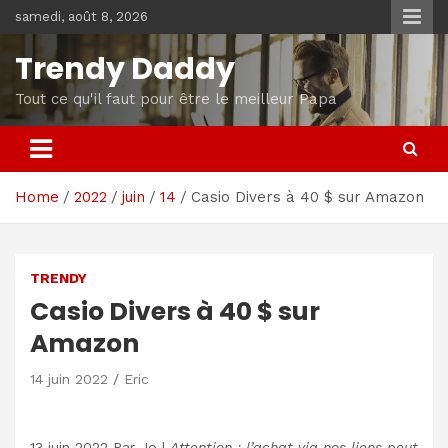
Skip
samedi, août 8, 2026
to
content
Trendy Daddy
Tout ce qu'il faut pour être le meilleur Papa
Home
2022
juin
14
Casio Divers à 40 $ sur Amazon
TRENDY
Casio Divers à 40 $ sur
Amazon
14 juin 2022
Eric
13 juin 2022
Par
Jo
|
Attention : l’achat via nos liens peut