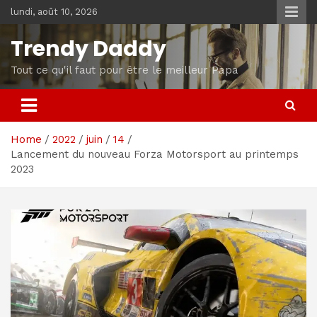
Skip
lundi, août 10, 2026
to
content
Trendy Daddy
Tout ce qu'il faut pour être le meilleur Papa
Home
2022
juin
14
Lancement du nouveau Forza Motorsport au printemps
2023