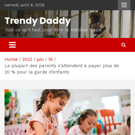
Skip
samedi, août 8, 2026
to
content
Trendy Daddy
Tout ce qu'il faut pour être le meilleur Papa
Home
2022
juin
16
La plupart des parents s’attendent à payer plus de
20 % pour la garde d’enfants