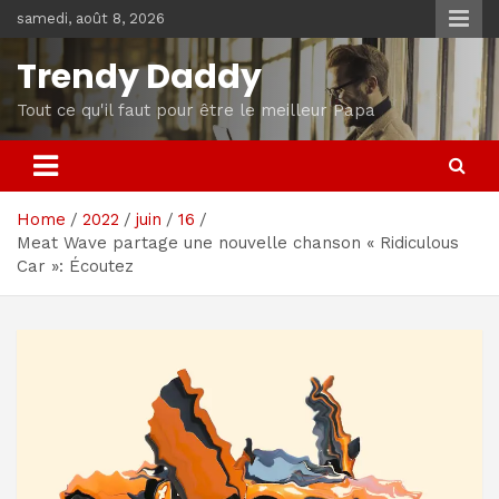
Skip
samedi, août 8, 2026
to
content
Trendy Daddy
Tout ce qu'il faut pour être le meilleur Papa
Home
2022
juin
16
Meat Wave partage une nouvelle chanson « Ridiculous
Car »: Écoutez