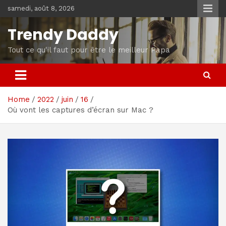
Skip
samedi, août 8, 2026
to
content
Trendy Daddy
Tout ce qu'il faut pour être le meilleur Papa
Home
2022
juin
16
Où vont les captures d’écran sur Mac ?