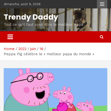
Skip
dimanche, août 9, 2026
to
content
Trendy Daddy
Tout ce qu'il faut pour être le meilleur Papa
Home
2022
juin
16
Peppa Pig célèbre le « meilleur papa du monde »