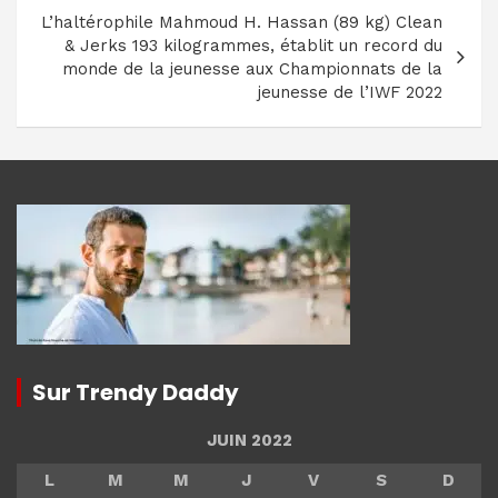
L’haltérophile Mahmoud H. Hassan (89 kg) Clean
& Jerks 193 kilogrammes, établit un record du
monde de la jeunesse aux Championnats de la
jeunesse de l’IWF 2022
Sur Trendy Daddy
JUIN 2022
L
M
M
J
V
S
D