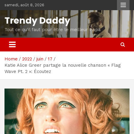
Skip
samedi, août 8, 2026
to
content
Trendy Daddy
Tout ce qu'il faut pour être le meilleur Papa
Home
2022
juin
17
Katie Alice Greer partage la nouvelle chanson « Flag
Wave Pt. 2 »: Écoutez