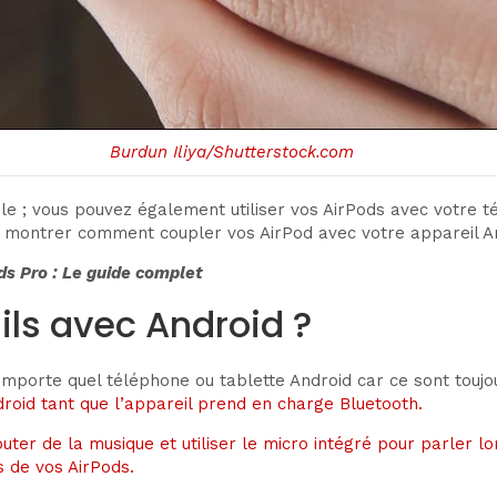
Burdun Iliya/Shutterstock.com
le ; vous pouvez également utiliser vos AirPods avec votre t
s montrer comment coupler vos AirPod avec votre appareil A
ds Pro : Le guide complet
ils avec Android ?
’importe quel téléphone ou tablette Android car ce sont toujo
roid tant que l’appareil prend en charge Bluetooth.
outer de la musique et utiliser le micro intégré pour parler l
s de vos AirPods.