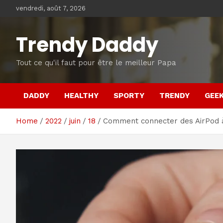
Skip
vendredi, août 7, 2026
to
content
Trendy Daddy
Tout ce qu'il faut pour être le meilleur Papa
DADDY
HEALTHY
SPORTY
TRENDY
GEE
Home
2022
juin
18
Comment connecter des AirPod 