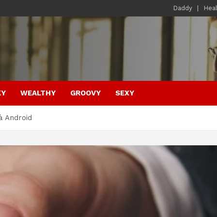
Daddy
Hea
KY
WEALTHY
GROOVY
SEXY
à Android