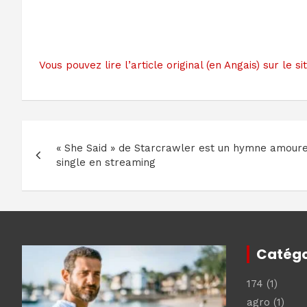
Vous pouvez lire l’article original (en Angais) sur l
Navigation
« She Said » de Starcrawler est un hymne amoureu
de
single en streaming
l’article
Catégo
174
(1)
agro
(1)