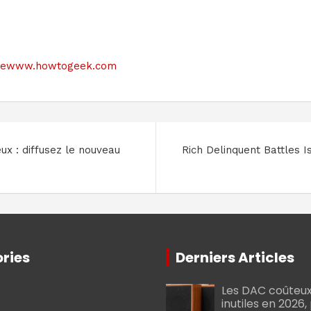
e sitewww.howtogeek.com
x : diffusez le nouveau
Rich Delinquent Battles Is
ries
Derniers Articles
Les DAC coûteux
inutiles en 2026