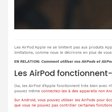
Les AirPod Apple ne se limitent pas aux produits App
limitations, comme nous le décrirons en plus de vou
EN RELATION:
Comment utiliser vos AirPods et AirPo
Les AirPod fonctionnent-
Oui, les AirPod d’Apple fonctionnent très bien avec n
pouvez même
connectez-les à des appareils non And
Sur Android, vous pouvez utiliser les AirPods pour éc
que vous ne pouvez pas contrôler certaines fonction