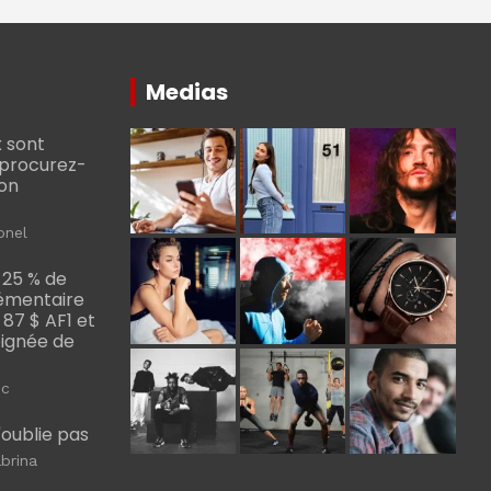
Medias
 sont
, procurez-
bon
onel
 25 % de
émentaire
, 87 $ AF1 et
Poignée de
ic
m'oublie pas
brina