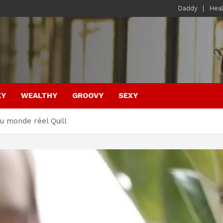
Daddy
Hea
KY
WEALTHY
GROOVY
SEXY
du monde réel Quill