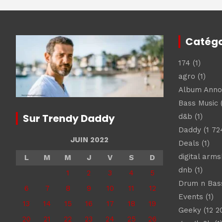
Catégo
174
(1)
agro
(1)
Album Ann
Bass Music
(
Sur Trendy Daddy
d&b
(1)
Daddy
(1 72
JUIN 2022
Deals
(1)
digital arm
L
M
M
J
V
S
D
dnb
(1)
1
2
3
4
5
Drum n Bas
6
7
8
9
10
11
12
Events
(1)
13
14
15
16
17
18
19
Geeky
(12 2
20
21
22
23
24
25
26