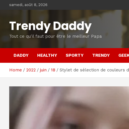
Skip
samedi, août 8, 2026
to
content
Trendy Daddy
Tout ce qu'il faut pour être le meilleur Papa
DADDY
HEALTHY
SPORTY
TRENDY
GEE
Home
2022
juin
18
Stylet de sélection de couleurs 