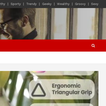
lthy
Sporty
Trendy
Geeky
Wealthy
Groovy
Sexy