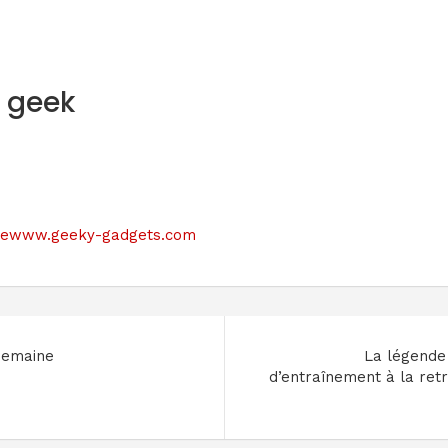
s geek
e sitewww.geeky-gadgets.com
 semaine
La légende 
d’entraînement à la ret