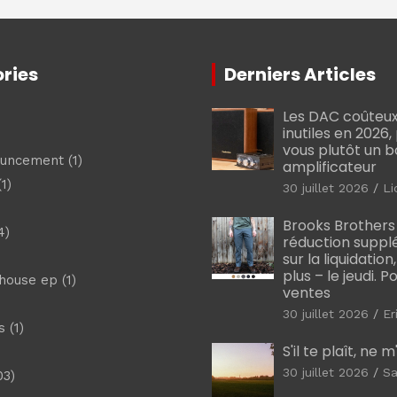
ries
Derniers Articles
Les DAC coûteux
inutiles en 2026
vous plutôt un 
ouncement
(1)
amplificateur
1)
30 juillet 2026
Li
Brooks Brothers
4)
réduction suppl
sur la liquidation
plus – le jeudi. 
shouse ep
(1)
ventes
30 juillet 2026
Er
s
(1)
S'il te plaît, ne 
30 juillet 2026
Sa
03)