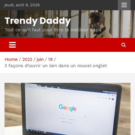
Skip
jeudi, août 6, 2026
to
content
Trendy Daddy
Tout ce qu'il faut pour être le meilleur Papa
Home
2022
juin
19
3 façons d’ouvrir un lien dans un nouvel onglet