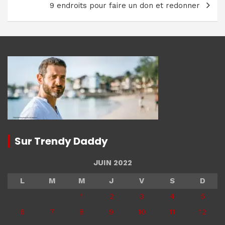
9 endroits pour faire un don et redonner
Sur Trendy Daddy
JUIN 2022
L
M
M
J
V
S
D
1
2
3
4
5
6
7
8
9
10
11
12