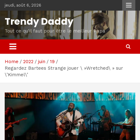
Skip
jeudi, août 6, 2026
to
content
Trendy Daddy
Tout ce qu'il faut pour être le meilleur Papa
Home
2022
juin
19
Regardez Bartees Strange jouer \ »Wretched\ » sur
\’Kimmel\’