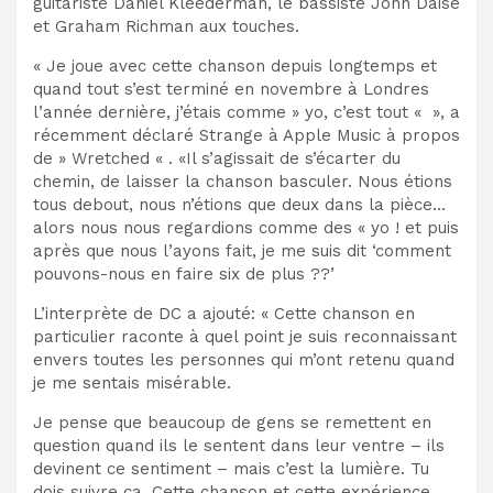
guitariste Daniel Kleederman, le bassiste John Daise
et Graham Richman aux touches.
« Je joue avec cette chanson depuis longtemps et
quand tout s’est terminé en novembre à Londres
l’année dernière, j’étais comme » yo, c’est tout « », a
récemment déclaré Strange à Apple Music à propos
de » Wretched « . «Il s’agissait de s’écarter du
chemin, de laisser la chanson basculer. Nous étions
tous debout, nous n’étions que deux dans la pièce…
alors nous nous regardions comme des « yo ! et puis
après que nous l’ayons fait, je me suis dit ‘comment
pouvons-nous en faire six de plus ??’
L’interprète de DC a ajouté: « Cette chanson en
particulier raconte à quel point je suis reconnaissant
envers toutes les personnes qui m’ont retenu quand
je me sentais misérable.
Je pense que beaucoup de gens se remettent en
question quand ils le sentent dans leur ventre – ils
devinent ce sentiment – mais c’est la lumière. Tu
dois suivre ça. Cette chanson et cette expérience