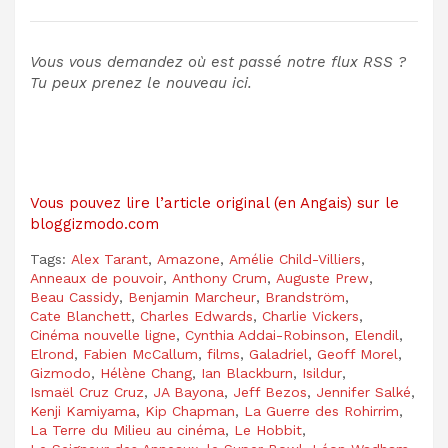
Vous vous demandez où est passé notre flux RSS ?
Tu peux
prenez le nouveau ici
.
Vous pouvez lire l’article original (en Angais) sur le
bloggizmodo.com
Tags:
Alex Tarant
,
Amazone
,
Amélie Child-Villiers
,
Anneaux de pouvoir
,
Anthony Crum
,
Auguste Prew
,
Beau Cassidy
,
Benjamin Marcheur
,
Brandström
,
Cate Blanchett
,
Charles Edwards
,
Charlie Vickers
,
Cinéma nouvelle ligne
,
Cynthia Addai-Robinson
,
Elendil
,
Elrond
,
Fabien McCallum
,
films
,
Galadriel
,
Geoff Morel
,
Gizmodo
,
Hélène Chang
,
Ian Blackburn
,
Isildur
,
Ismaël Cruz Cruz
,
JA Bayona
,
Jeff Bezos
,
Jennifer Salké
,
Kenji Kamiyama
,
Kip Chapman
,
La Guerre des Rohirrim
,
La Terre du Milieu au cinéma
,
Le Hobbit
,