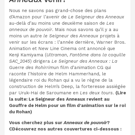
Nous ne savons pas grand-chose des plans
d’Amazon pour l’avenir de
Le Seigneur des Anneaux
au-delà d’au moins une deuxième saison de
Les
anneaux de pouvoir
. Mais nous savons qu’il y a au
moins un autre
le Seigneur des Anneaux
projets à
venir sur les écrans : l’année dernière, Warner Bros.
Animation et New Line Cinema ont annoncé que
Kenji Kamiyama (
Ultraman
,
Fantôme dans la coquille
SAC_2045
) dirigera
Le Seigneur des Anneaux : La
Guerre des Rohirrim
un film d’animation CG qui
raconte l’histoire de Helm Hammerhand, le
légendaire roi du Rohan qui a vu le règne de la
construction de Helm’s Deep, la forteresse assiégée
par Uruk-Hai de Saroumane en
Les deux tours
.
(Lire
la suite:
Le Seigneur des Anneaux revient au
Gouffre de Helm pour un film d’animation sur le roi
du Rohan
)
Vous cherchez plus sur
Anneaux de pouvoir
?
C
Découvrez nos autres couvertures ci-dessous :