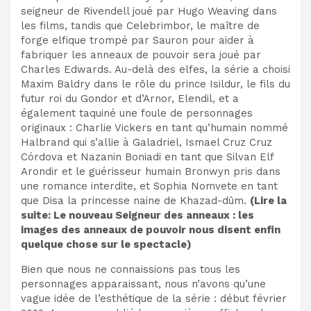
seigneur de Rivendell joué par Hugo Weaving dans
les films, tandis que Celebrimbor, le maître de
forge elfique trompé par Sauron pour aider à
fabriquer les anneaux de pouvoir sera joué par
Charles Edwards. Au-delà des elfes, la série a choisi
Maxim Baldry dans le rôle du prince Isildur, le fils du
futur roi du Gondor et d’Arnor, Elendil, et a
également taquiné une foule de personnages
originaux : Charlie Vickers en tant qu’humain nommé
Halbrand qui s’allie à Galadriel, Ismael Cruz Cruz
Córdova et Nazanin Boniadi en tant que Silvan Elf
Arondir et le guérisseur humain Bronwyn pris dans
une romance interdite, et Sophia Nomvete en tant
que Disa la princesse naine de Khazad-dûm.
(Lire la
suite:
Le nouveau Seigneur des anneaux : les
images des anneaux de pouvoir nous disent enfin
quelque chose sur le spectacle
)
Bien que nous ne connaissions pas tous les
personnages apparaissant, nous n’avons qu’une
vague idée de l’esthétique de la série : début février