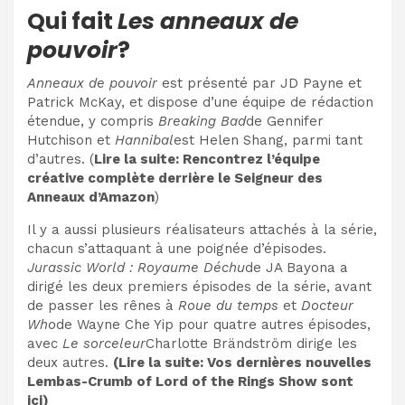
Qui fait
Les anneaux de
pouvoir
?
Anneaux de pouvoir
est présenté par JD Payne et
Patrick McKay, et dispose d’une équipe de rédaction
étendue, y compris
Breaking Bad
de Gennifer
Hutchison et
Hannibal
est Helen Shang, parmi tant
d’autres. (
Lire la suite:
Rencontrez l’équipe
créative complète derrière le Seigneur des
Anneaux d’Amazon
)
Il y a aussi plusieurs réalisateurs attachés à la série,
chacun s’attaquant à une poignée d’épisodes.
Jurassic World : Royaume Déchu
de JA Bayona
a
dirigé les deux premiers épisodes de la série, avant
de passer les rênes à
Roue du temps
et
Docteur
Who
de Wayne Che Yip pour quatre autres épisodes,
avec
Le sorceleur
Charlotte Brändström dirige les
deux autres.
(Lire la suite:
Vos dernières nouvelles
Lembas-Crumb of Lord of the Rings Show sont
ici
)