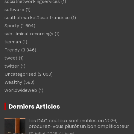
socialnetworkingservices
(1)
software
(1)
southofmarket2csanfrancisco
(1)
Sporty
(1 694)
sub-liminal recordings
(1)
taxman
(1)
Trendy
(3 346)
tweet
(1)
twitter
(1)
Uncategorised
(2 000)
Wealthy
(583)
worldwideweb
(1)
Derniers Articles
Les DAC coûteux sont inutiles en 2026,
procurez-vous plutôt un bon amplificateur
30 juillet 2026
Lionel