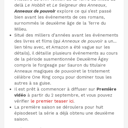
delà
Le Hobbit
et
Le Seigneur des Anneaux
,
Anneaux de pouvoir
explore ce qui s’est passé
bien avant les événements de ces romans,
surnommés
le deuxième âge de la Terre du
Milieu
.
Situé des milliers d’années avant les événements
des livres
et films
(qui
Anneaux de pouvoir
a un…
lien ténu avec, et Amazon a été vague sur les
détails), il détaille plusieurs événements au cours
de la période susmentionnée
Deuxième Âge
y
compris le forgeage par Sauron du titulaire
Anneaux magiques de pouvoir
et le tristement
célèbre One Ring conçu pour dominer tous les
autres à sa guise.
Il est prêt à commencer à diffuser sur
Première
vidéo
à partir du 2 septembre, et vous pouvez
vérifier
le premier teaser ici
.
La première saison se déroulera
pour huit
épisodes
et la série a déjà obtenu une deuxième
saison.