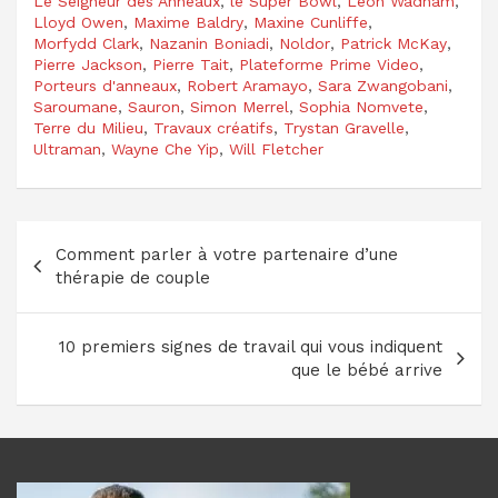
Le Seigneur des Anneaux
,
le Super Bowl
,
Léon Wadham
,
Lloyd Owen
,
Maxime Baldry
,
Maxine Cunliffe
,
Morfydd Clark
,
Nazanin Boniadi
,
Noldor
,
Patrick McKay
,
Pierre Jackson
,
Pierre Tait
,
Plateforme Prime Video
,
Porteurs d'anneaux
,
Robert Aramayo
,
Sara Zwangobani
,
Saroumane
,
Sauron
,
Simon Merrel
,
Sophia Nomvete
,
Terre du Milieu
,
Travaux créatifs
,
Trystan Gravelle
,
Ultraman
,
Wayne Che Yip
,
Will Fletcher
Navigation
Comment parler à votre partenaire d’une
de
thérapie de couple
l’article
10 premiers signes de travail qui vous indiquent
que le bébé arrive