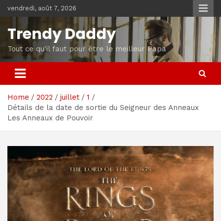
Skip
vendredi, août 7, 2026
to
content
Trendy Daddy
Tout ce qu'il faut pour être le meilleur Papa
Home
2022
juillet
1
Détails de la date de sortie du Seigneur des Anneaux
Les Anneaux de Pouvoir