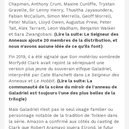
Chapman, Anthony Crum, Maxine Cunliffe, Trystan
Gravelle, Sir Lenny Henry, Thusitha Jayasundera,
Fabian McCallum, Simon Merrells,​ Geoff Morrell,
Peter Mullan, Lloyd Owen, Augustus Prew, Peter
Tait, Alex Tarrant, Leon Wadham, Benjamin Walker
et Sara Zwangobani.
(Lire la suite:
Le Seigneur des
Anneaux ajoute 20 membres de la distribution, et
nous n’avons aucune idée de ce qu’ils font
)
Fin 2019, il a été signalé que
Son matériau sombre
de
Morfydd Clark
avait rejoint la série
jouant une
version plus jeune du souverain elfique Galadriel,
interprété par Cate Blanchett dans
Le Seigneur des
Anneaux
et
Le Hobbit
.
(Lire la suite:
La
communauté de la scène du miroir de l’anneau de
Galadriel est toujours l’une des plus belles de la
trilogie
)
Mais Galadriel n’est pas le seul visage familier ou
personnage notable de la tradition de Tolkien dans
la série. Amazon a confirmé aux côtés du casting de
Clark que Robert Aramayo jouera Elrond, le futur