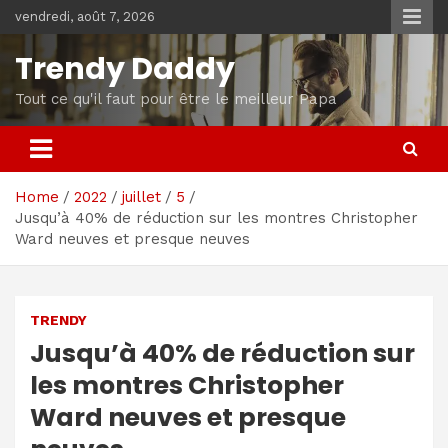
Skip
vendredi, août 7, 2026
to
content
Trendy Daddy
Tout ce qu'il faut pour être le meilleur Papa
Home
2022
juillet
5
Jusqu’à 40% de réduction sur les montres Christopher
Ward neuves et presque neuves
TRENDY
Jusqu’à 40% de réduction sur
les montres Christopher
Ward neuves et presque