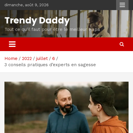
Skip
dimanche, août 9, 2026
to
content
Trendy Daddy
Tout ce qu'il faut pour être le meilleur Papa
Home
2022
juillet
6
3 conseils pratiques d’experts en sagesse