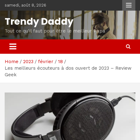
Skip
samedi, août 8, 2026
to
content
Trendy Daddy
Tout ce qu'il faut pour être le meilleur Papa
Home
2023
février
18
Les meilleurs écouteurs à dos ouvert de 2023 – Review
Geek