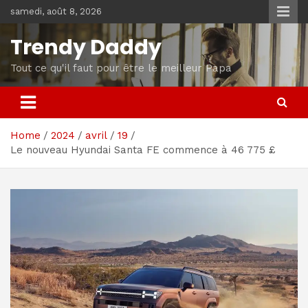
Skip
samedi, août 8, 2026
to
content
Trendy Daddy
Tout ce qu'il faut pour être le meilleur Papa
Home
2024
avril
19
Le nouveau Hyundai Santa FE commence à 46 775 £