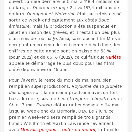
ouvert l'année dernière le 5 mai à 118,4 millions de
dollars, et
Docteur étrange 2
a vu 187,4 millions de
dollars.
Deadpool et Wolverine
était autrefois censé
sortir ce week-end également aux côtés
Bouc
émissaire,
mais la production a été suspendue en
juillet en raison des grèves, et il restait un peu plus
d'un mois de tournage. Ainsi, sans aucun film Marvel
occupant un créneau de mai comme d'habitude, les
chiffres de cette année sont en baisse de 53 %
(pour 2022) et de 66 % (2022), ce qui fait que
Variété
appelé le démarrage le plus doux pour les films
d'été depuis environ 15 ans.
Pour l’avenir, le reste du mois de mai sera bien
rempli en superproductions.
Royaume de la planète
des singes
sort la semaine prochaine avec un fort
buzz derrière, suivi de
Les étrangers : chapitre un
et
Si
le 17 mai.
Furiosa
clôturera les choses le 24 mai,
jusqu'au week-end du Memorial Day. Le 7 juin, ce
premier week-end sera rempli de trois grands
films : Will Smith et Martin Lawrence reviennent
avec
Mauvais garçons : rouler ou mourir
,
la famille