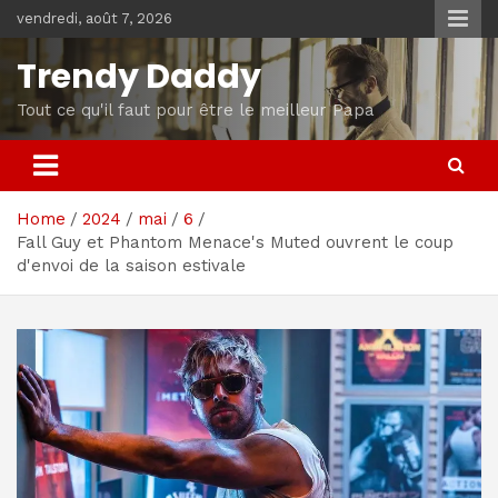
Skip
vendredi, août 7, 2026
to
content
Trendy Daddy
Tout ce qu'il faut pour être le meilleur Papa
Home
2024
mai
6
Fall Guy et Phantom Menace's Muted ouvrent le coup
d'envoi de la saison estivale