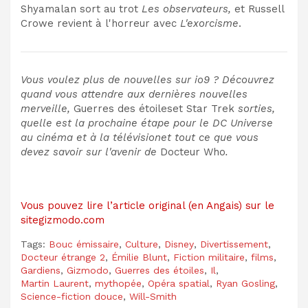
Shyamalan sort au trot
Les observateurs
,
et Russell
Crowe revient à l'horreur avec
L'exorcisme
.
Vous voulez plus de nouvelles sur io9 ? Découvrez
quand vous attendre aux dernières nouvelles
merveille
,
Guerres des étoiles
et
Star Trek
sorties,
quelle est la prochaine étape pour le
DC Universe
au cinéma et à la télévision
et tout ce que vous
devez savoir sur l'avenir de
Docteur Who
.
Vous pouvez lire l’article original (en Angais) sur le
sitegizmodo.com
Tags:
Bouc émissaire
,
Culture
,
Disney
,
Divertissement
,
Docteur étrange 2
,
Émilie Blunt
,
Fiction militaire
,
films
,
Gardiens
,
Gizmodo
,
Guerres des étoiles
,
Il
,
Martin Laurent
,
mythopée
,
Opéra spatial
,
Ryan Gosling
,
Science-fiction douce
,
Will-Smith