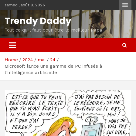
Skip
samedi, août 8, 2026
to
content
Trendy Daddy
Tout ce qu'il faut pour être le meilleur Papa
Home
2024
mai
24
Microsoft lance une gamme de PC infusés à
l’Intelligence artificielle