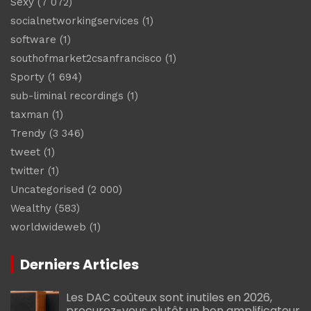
Sexy
(7 072)
socialnetworkingservices
(1)
software
(1)
southofmarket2csanfrancisco
(1)
Sporty
(1 694)
sub-liminal recordings
(1)
taxman
(1)
Trendy
(3 346)
tweet
(1)
twitter
(1)
Uncategorised
(2 000)
Wealthy
(583)
worldwideweb
(1)
Derniers Articles
Les DAC coûteux sont inutiles en 2026,
procurez-vous plutôt un bon amplificateur