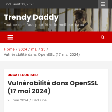
Skip
lundi, août 10, 2026
to
content
Trendy Daddy
Tout ce qu'il faut pour être le meilleur Papa
Home
2024
mai
25
Vulnérabilité dans OpenSSL (17 mai 2024)
UNCATEGORISED
Vulnérabilité dans OpenSSL
(17 mai 2024)
25 mai 2024
Dad One