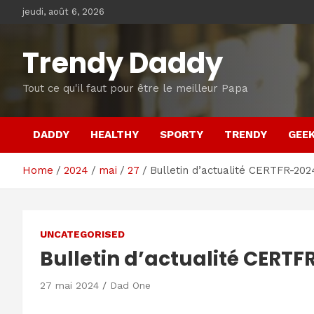
Skip
jeudi, août 6, 2026
to
content
Trendy Daddy
Tout ce qu'il faut pour être le meilleur Papa
DADDY
HEALTHY
SPORTY
TRENDY
GEE
Home
2024
mai
27
Bulletin d’actualité CERTFR-2
UNCATEGORISED
Bulletin d’actualité CERT
27 mai 2024
Dad One