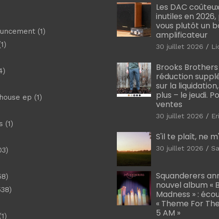
Les DAC coûteux
inutiles en 2026
vous plutôt un 
ouncement
(1)
amplificateur
1)
30 juillet 2026
Li
Brooks Brothers
4)
réduction suppl
sur la liquidation
plus – le jeudi. 
shouse ep
(1)
ventes
30 juillet 2026
Er
s
(1)
S'il te plaît, ne 
30 juillet 2026
Sa
03)
)
Squanderers an
58)
nouvel album « B
538)
Madness » : éco
« Theme For The
5 AM »
1)