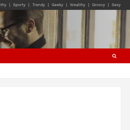
lthy
Sporty
Trendy
Geeky
Wealthy
Groovy
Sexy