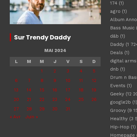
174
(1)
agro
(1)
Album Ann
Bass Music
(
Sur Trendy Daddy
d&b
(1)
Daddy
(1 72
MAI 2024
Deals
(1)
digital arm
L
M
M
J
V
S
D
dnb
(1)
1
2
3
4
5
Drum n Bas
6
7
8
9
10
11
12
Events
(1)
13
14
15
16
17
18
19
Geeky
(12 2
20
21
22
23
24
25
26
google2b
(1
27
28
29
30
31
Groovy
(9 1
« Avr
Juin »
Healthy
(3 
Hip-Hop
(1)
Homepage
(