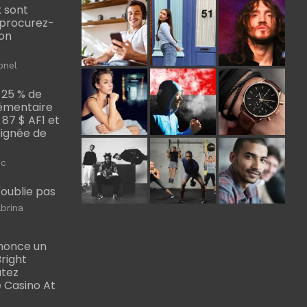
 sont
, procurez-
bon
onel
 25 % de
émentaire
, 87 $ AF1 et
Poignée de
ic
m'oublie pas
brina
nonce un
right
utez
 Casino At