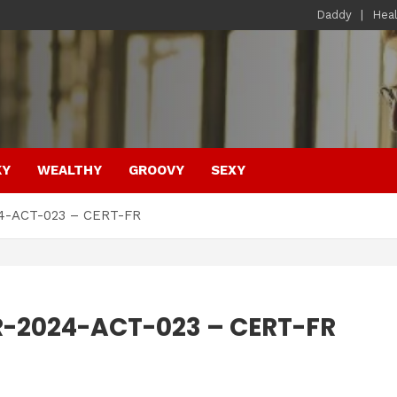
Daddy
Hea
KY
WEALTHY
GROOVY
SEXY
024-ACT-023 – CERT-FR
FR-2024-ACT-023 – CERT-FR