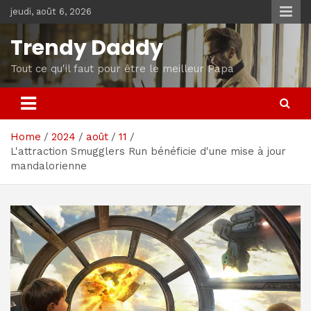
Skip
jeudi, août 6, 2026
to
content
Trendy Daddy
Tout ce qu'il faut pour être le meilleur Papa
Home
2024
août
11
L'attraction Smugglers Run bénéficie d'une mise à jour
mandalorienne