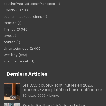
southofmarket2csanfrancisco
(1)
Sporty
(1 694)
sub-liminal recordings
(1)
taxman
(1)
Trendy
(3 346)
tweet
(1)
twitter
(1)
Uncategorised
(2 000)
Wealthy
(583)
worldwideweb
(1)
Derniers Articles
Les DAC coûteux sont inutiles en 2026,
procurez-vous plutôt un bon amplificateur
30 juillet 2026
Lionel
Brooks Brothers 25 % de réduction