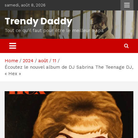
Skip
samedi, août 8, 2026
to
content
Trendy Daddy
Tout ce qu'il faut pour être le meilleur Papa
Home
2024
août
11
Écoutez le nouvel album de DJ Sabrina The Teenage DJ,
« Hex »