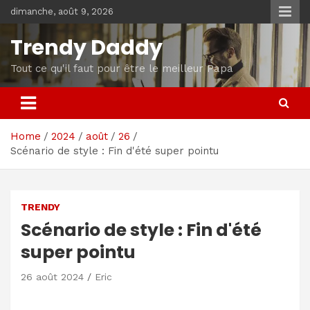
Skip
dimanche, août 9, 2026
to
content
Trendy Daddy
Tout ce qu'il faut pour être le meilleur Papa
Home
2024
août
26
Scénario de style : Fin d'été super pointu
TRENDY
Scénario de style : Fin d'été
super pointu
26 août 2024
Eric