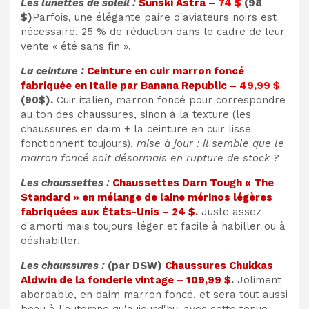
Les lunettes de soleil :
Sunski Astra –
74 $
(98
$)
Parfois, une élégante paire d'aviateurs noirs est
nécessaire. 25 % de réduction dans le cadre de leur
vente « été sans fin ».
La ceinture :
Ceinture en cuir marron foncé
fabriquée en Italie par Banana Republic –
49,99 $
(90$).
Cuir italien, marron foncé pour correspondre
au ton des chaussures, sinon à la texture (les
chaussures en daim + la ceinture en cuir lisse
fonctionnent toujours).
mise à jour : il semble que le
marron foncé soit désormais en rupture de stock ?
Les chaussettes :
Chaussettes Darn Tough « The
Standard » en mélange de laine mérinos légères
fabriquées aux États-Unis – 24 $
.
Juste assez
d'amorti mais toujours léger et facile à habiller ou à
déshabiller.
Les chaussures :
(par DSW)
Chaussures Chukkas
Aldwin de la fonderie vintage – 109,99 $
.
Joliment
abordable, en daim marron foncé, et sera tout aussi