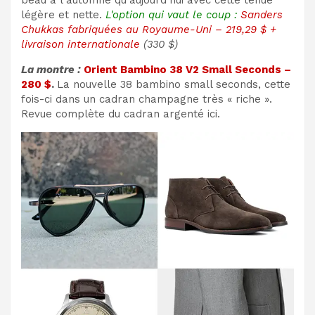
beau à l'automne qu'aujourd'hui avec cette tenue
légère et nette.
L'option qui vaut le coup :
Sanders
Chukkas fabriquées au Royaume-Uni – 219,29 $ +
livraison internationale
(330 $)
La montre :
Orient Bambino 38 V2 Small Seconds –
280 $
.
La nouvelle 38 bambino small seconds, cette
fois-ci dans un cadran champagne très « riche ».
Revue complète du cadran argenté ici.