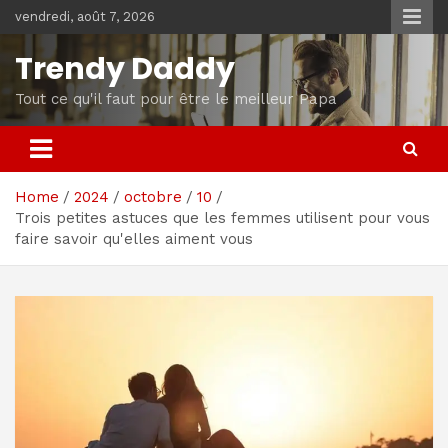
Skip
vendredi, août 7, 2026
to
content
Trendy Daddy
Tout ce qu'il faut pour être le meilleur Papa
Home
2024
octobre
10
Trois petites astuces que les femmes utilisent pour vous
faire savoir qu'elles aiment vous