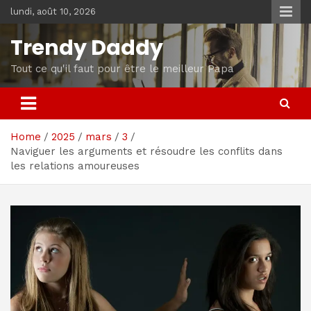
Skip
lundi, août 10, 2026
to
content
Trendy Daddy
Tout ce qu'il faut pour être le meilleur Papa
Home
2025
mars
3
Naviguer les arguments et résoudre les conflits dans
les relations amoureuses