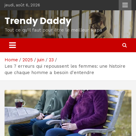
Skip
jeudi, août 6, 2026
to
content
Trendy Daddy
Tout ce qu'il faut pour être le meilleur Papa
Home
2025
juin
23
Les 7 erreurs qui repoussent les femmes: une histoire
que chaque homme a besoin d'entendre