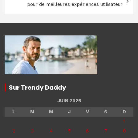
pour de meilleures expériences utilisateur
Sur Trendy Daddy
JUIN 2025
L
M
M
J
V
S
D
1
2
3
4
5
6
7
8