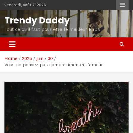
Skip
vendredi, août 7, 2026
to
content
Trendy Daddy
Tout ce qu'il faut pour être le meilleur Papa
Home
2025
juin
30
Vous ne pouvez pas compartimenter l'amour