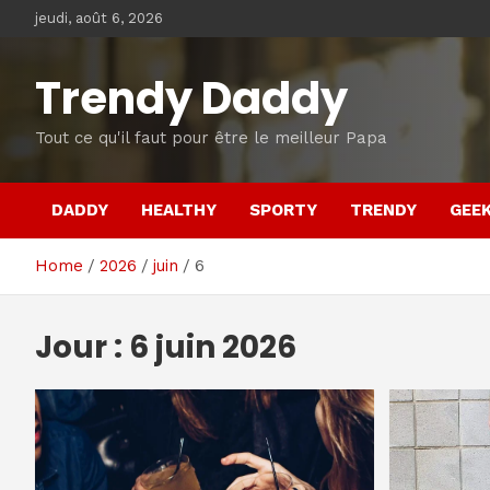
Skip
jeudi, août 6, 2026
to
content
Trendy Daddy
Tout ce qu'il faut pour être le meilleur Papa
DADDY
HEALTHY
SPORTY
TRENDY
GEE
Home
2026
juin
6
Jour :
6 juin 2026