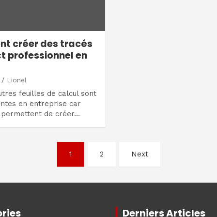
t créer des tracés
t professionnel en
Lionel
utres feuilles de calcul sont
ntes en entreprise car
s permettent de créer…
1
2
Next
ries
Derniers Articles