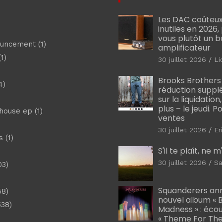
Les DAC coûteux
inutiles en 2026
vous plutôt un 
ouncement
(1)
amplificateur
1)
30 juillet 2026
Li
Brooks Brothers
4)
réduction suppl
sur la liquidation
plus – le jeudi. 
shouse ep
(1)
ventes
30 juillet 2026
Er
s
(1)
S'il te plaît, ne 
30 juillet 2026
Sa
03)
)
Squanderers an
58)
nouvel album « B
538)
Madness » : éco
« Theme For The