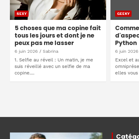
SEXY
GEEKY
5 choses que ma copine fait
Commen
tous les jours et dont je ne
d'aspec
peux pas me lasser
Python
6 juin 2026
Sabrina
6 juin 2026
1. Selfie au réveil : Un matin, je me
Excel et a
suis réveillé avec un selfie de ma
omniprése
copine.…
elles vou
Navigation
des
articles
Catégo