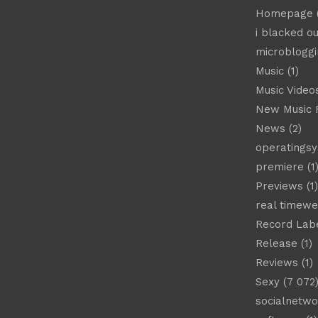
Homepage
(
i blacked ou
microbloggi
Music
(1)
Music Video
New Music 
News
(2)
operatings
premiere
(1
Previews
(1)
real timew
Record Lab
Release
(1)
Reviews
(1)
Sexy
(7 072
socialnetwo