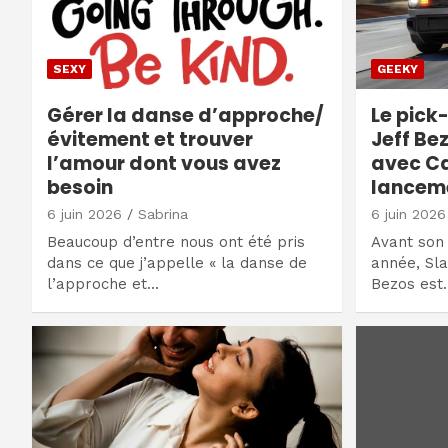
SEXY
GEEKY
Gérer la danse d’approche/
Le pick
évitement et trouver
Jeff Be
l’amour dont vous avez
avec Ca
besoin
lanceme
6 juin 2026
Sabrina
6 juin 2026
Beaucoup d’entre nous ont été pris
Avant son 
dans ce que j’appelle « la danse de
année, Sla
l’approche et…
Bezos est