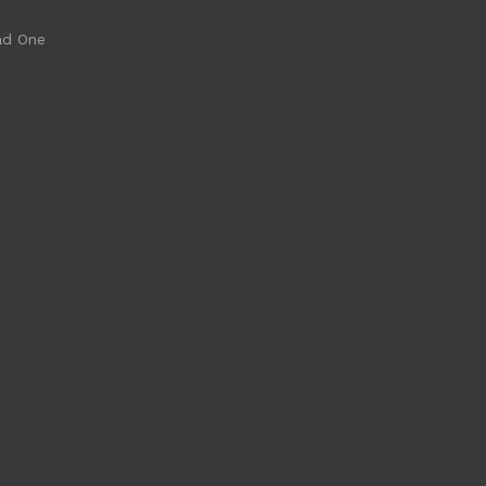
ad One