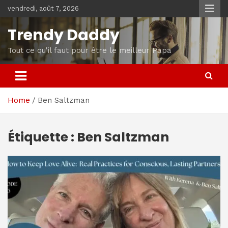
Skip
vendredi, août 7, 2026
to
content
Trendy Daddy
Tout ce qu'il faut pour être le meilleur Papa
Home
Ben Saltzman
Étiquette :
Ben Saltzman