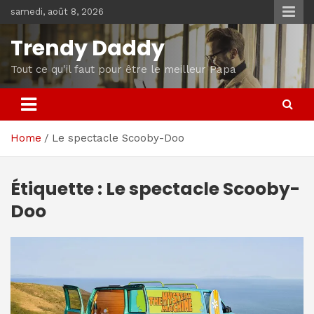
Skip
samedi, août 8, 2026
to
content
Trendy Daddy
Tout ce qu'il faut pour être le meilleur Papa
Home
Le spectacle Scooby-Doo
Étiquette :
Le spectacle Scooby-
Doo