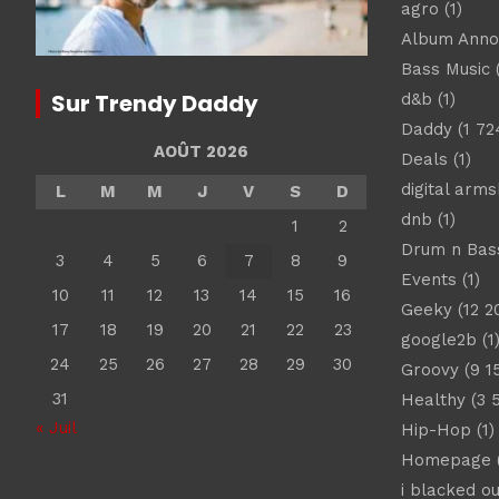
agro
(1)
Album Ann
Bass Music
(
Sur Trendy Daddy
d&b
(1)
Daddy
(1 72
AOÛT 2026
Deals
(1)
digital arm
L
M
M
J
V
S
D
dnb
(1)
1
2
Drum n Bas
3
4
5
6
7
8
9
Events
(1)
10
11
12
13
14
15
16
Geeky
(12 2
17
18
19
20
21
22
23
google2b
(1
24
25
26
27
28
29
30
Groovy
(9 1
31
Healthy
(3 
« Juil
Hip-Hop
(1)
Homepage
(
i blacked ou