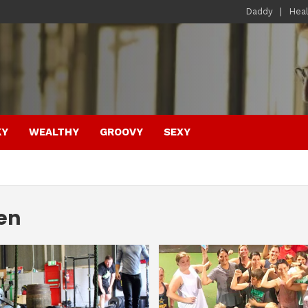
Daddy
Hea
KY
WEALTHY
GROOVY
SEXY
ien