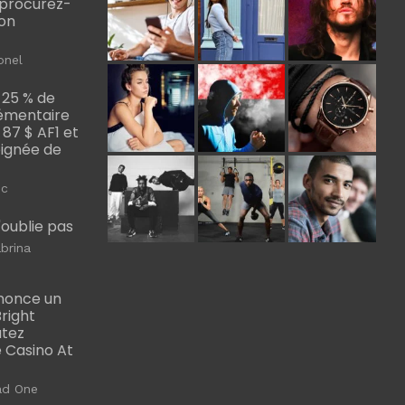
, procurez-
bon
onel
 25 % de
émentaire
, 87 $ AF1 et
Poignée de
ic
m'oublie pas
brina
nonce un
right
utez
 Casino At
ad One