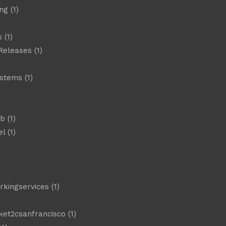
ng
(1)
s
(1)
Releases
(1)
ystems
(1)
)
eb
(1)
el
(1)
)
rkingservices
(1)
ket2csanfrancisco
(1)