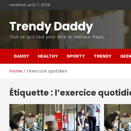
Skip
vendredi, août 7, 2026
to
content
Trendy Daddy
Tout ce qu'il faut pour être le meilleur Papa
DADDY
HEALTHY
SPORTY
TRENDY
GEE
Home
l’exercice quotidien
Étiquette :
l’exercice quotid