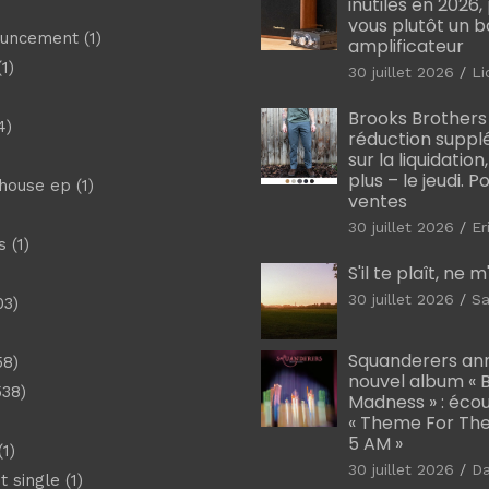
inutiles en 2026
vous plutôt un 
ouncement
(1)
amplificateur
1)
30 juillet 2026
Li
Brooks Brothers
4)
réduction suppl
sur la liquidation
plus – le jeudi. 
shouse ep
(1)
ventes
30 juillet 2026
Er
s
(1)
S'il te plaît, ne 
30 juillet 2026
Sa
03)
)
Squanderers an
58)
nouvel album « B
538)
Madness » : éco
« Theme For The
5 AM »
1)
30 juillet 2026
D
t single
(1)