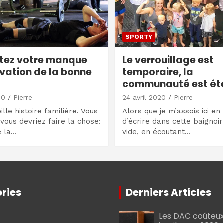
SPORTY
tez votre manque
Le verrouillage est
vation de la bonne
temporaire, la
communauté est éte
20
Pierre
24 avril 2020
Pierre
eille histoire familière. Vous
Alors que je m’assois ici en 
vous devriez faire la chose:
d’écrire dans cette baignoir
 la…
vide, en écoutant…
ries
Derniers Articles
Les DAC coûteux