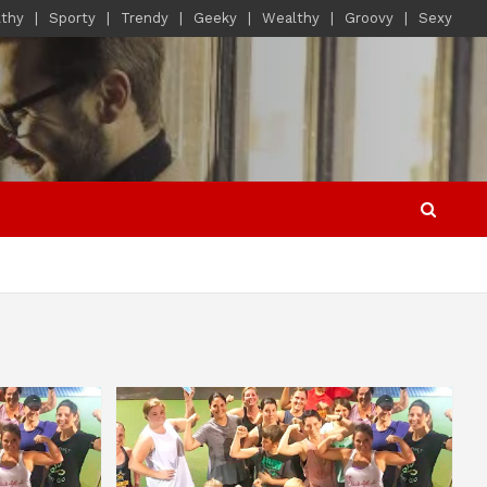
lthy
Sporty
Trendy
Geeky
Wealthy
Groovy
Sexy