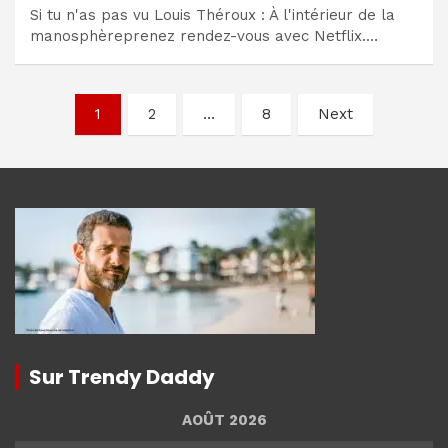
Si tu n'as pas vu Louis Théroux : À l'intérieur de la
manosphèreprenez rendez-vous avec Netflix.…
Navigation
1
2
…
8
Next
des
articles
Sur Trendy Daddy
AOÛT 2026