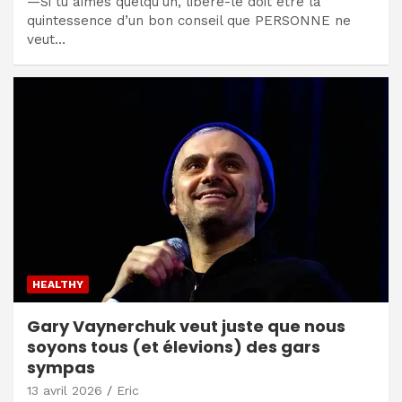
—Si tu aimes quelqu'un, libère-le doit être la
quintessence d’un bon conseil que PERSONNE ne
veut…
HEALTHY
Gary Vaynerchuk veut juste que nous
soyons tous (et élevions) des gars
sympas
13 avril 2026
Eric