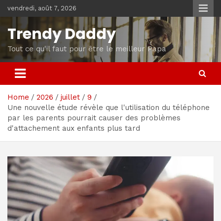
Skip
vendredi, août 7, 2026
to
content
Trendy Daddy
Tout ce qu'il faut pour être le meilleur Papa
Home
2026
juillet
9
Une nouvelle étude révèle que l'utilisation du téléphone
par les parents pourrait causer des problèmes
d'attachement aux enfants plus tard