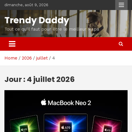
Skip
dimanche, août 9, 2026
to
content
Trendy Daddy
Tout ce qu'il faut pour être le meilleur Papa
Home
2026
juillet
4
Jour :
4 juillet 2026