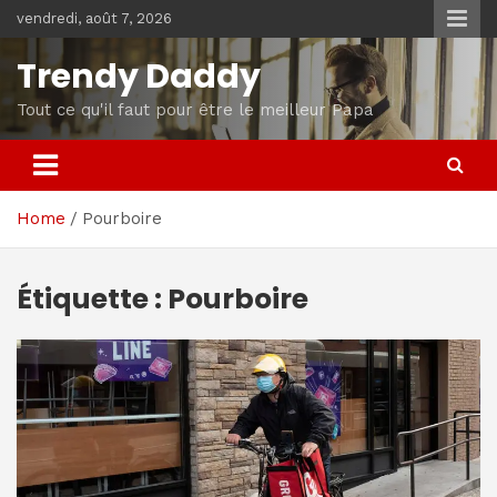
Skip
vendredi, août 7, 2026
to
content
Trendy Daddy
Tout ce qu'il faut pour être le meilleur Papa
Home
Pourboire
Étiquette :
Pourboire