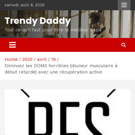
Skip
samedi, août 8, 2026
to
content
Trendy Daddy
Tout ce qu'il faut pour être le meilleur Papa
Home
2020
avril
19
Diminuez les DOMS horribles (douleur musculaire à
début retardé) avec une récupération active