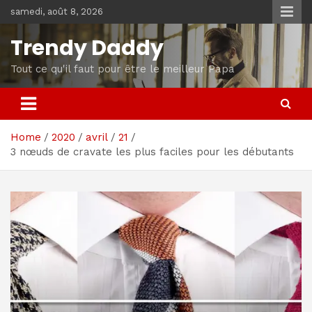
Skip
samedi, août 8, 2026
to
content
Trendy Daddy
Tout ce qu'il faut pour être le meilleur Papa
Home
2020
avril
21
3 nœuds de cravate les plus faciles pour les débutants