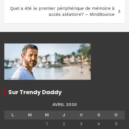
Quel a été le premier périphérique de mémoire à
accès aléatoire? – MindBounce
Sur Trendy Daddy
AVRIL 2020
L
M
M
J
V
S
D
1
2
3
4
5