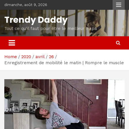
Skip
dimanche, août 9, 2026
to
content
Trendy Daddy
Tout ce qu'il faut pour être le meilleur Papa
Home
2020
avril
26
Enregistrement de mobilité le matin | Rompre le muscle