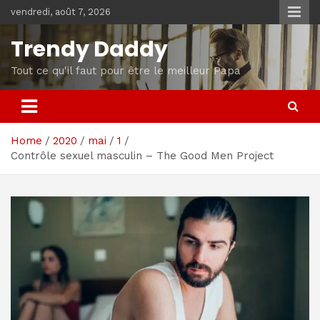
Skip
vendredi, août 7, 2026
to
content
Trendy Daddy
Tout ce qu'il faut pour être le meilleur Papa
Home
2020
mai
1
Contrôle sexuel masculin – The Good Men Project