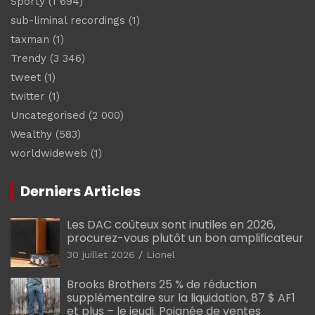
Sporty
(1 694)
sub-liminal recordings
(1)
taxman
(1)
Trendy
(3 346)
tweet
(1)
twitter
(1)
Uncategorised
(2 000)
Wealthy
(583)
worldwideweb
(1)
Derniers Articles
Les DAC coûteux sont inutiles en 2026,
procurez-vous plutôt un bon amplificateur
30 juillet 2026
Lionel
Brooks Brothers 25 % de réduction
supplémentaire sur la liquidation, 87 $ AF1
et plus – le jeudi. Poignée de ventes