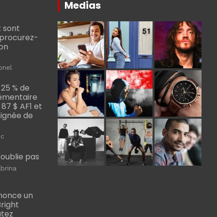
Medias
 sont
, procurez-
bon
onel
 25 % de
émentaire
, 87 $ AF1 et
Poignée de
ic
m'oublie pas
brina
nonce un
right
utez