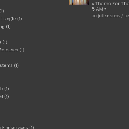
« Theme For The
5 AM »
1)
30 juillet 2026
D
t single
(1)
ng
(1)
s
(1)
Releases
(1)
ystems
(1)
)
eb
(1)
el
(1)
)
rkingservices
(1)