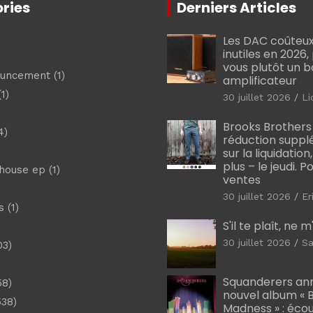
ries
Derniers Articles
Les DAC coûteux
inutiles en 2026
vous plutôt un 
ouncement
(1)
amplificateur
1)
30 juillet 2026
Li
Brooks Brothers
4)
réduction suppl
sur la liquidation
plus – le jeudi. 
shouse ep
(1)
ventes
30 juillet 2026
Er
s
(1)
S'il te plaît, ne 
30 juillet 2026
Sa
03)
)
Squanderers an
58)
nouvel album « B
538)
Madness » : éco