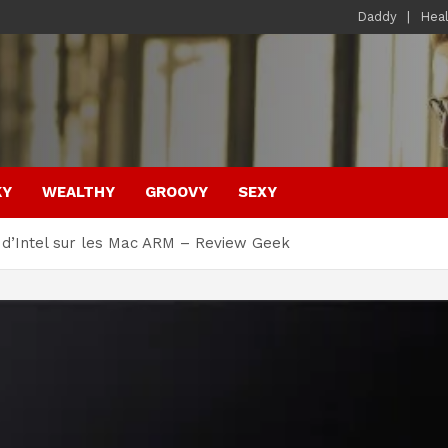
Daddy
Hea
KY
WEALTHY
GROOVY
SEXY
 d’Intel sur les Mac ARM – Review Geek