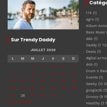
Catégo
174
(1)
agro
(1)
Album Ann
Bass Music
(
Sur Trendy Daddy
d&b
(1)
Daddy
(1 72
JUILLET 2020
Deals
(1)
digital arm
L
M
M
J
V
S
D
dnb
(1)
1
2
3
4
5
Drum n Bas
6
7
8
9
10
11
12
Events
(1)
13
14
15
16
17
18
19
Geeky
(12 2
20
21
22
23
24
25
26
google2b
(1
27
28
29
30
31
Groovy
(9 1
« Juin
Août »
Healthy
(3 