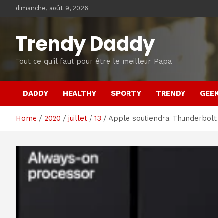
Skip
dimanche, août 9, 2026
to
content
Trendy Daddy
Tout ce qu'il faut pour être le meilleur Papa
DADDY
HEALTHY
SPORTY
TRENDY
GEE
Home
2020
juillet
13
Apple soutiendra Thunderbolt