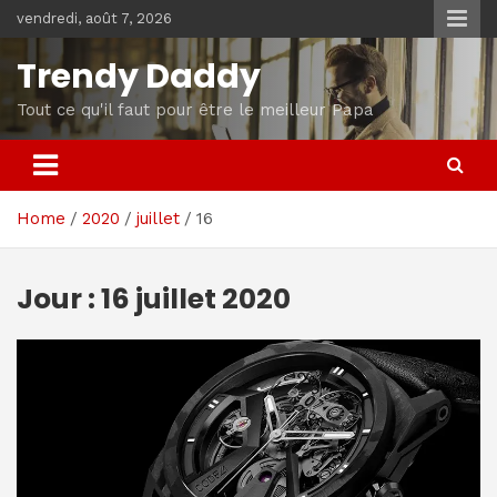
Skip
vendredi, août 7, 2026
to
content
Trendy Daddy
Tout ce qu'il faut pour être le meilleur Papa
Home
2020
juillet
16
Jour :
16 juillet 2020