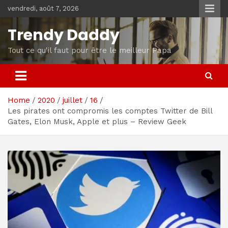
Skip
vendredi, août 7, 2026
to
content
Trendy Daddy
Tout ce qu'il faut pour être le meilleur Papa
Home
2020
juillet
16
Les pirates ont compromis les comptes Twitter de Bill
Gates, Elon Musk, Apple et plus – Review Geek