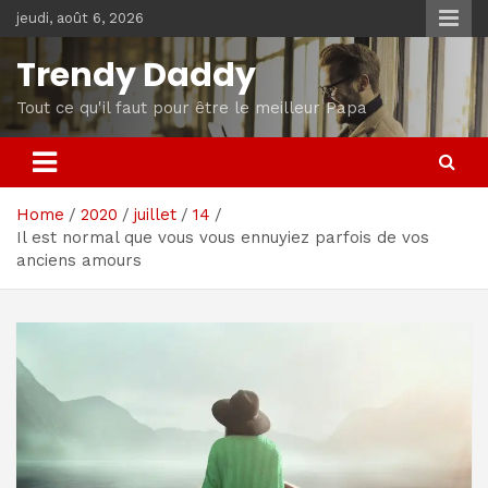
Skip
jeudi, août 6, 2026
to
content
Trendy Daddy
Tout ce qu'il faut pour être le meilleur Papa
Home
2020
juillet
14
Il est normal que vous vous ennuyiez parfois de vos
anciens amours