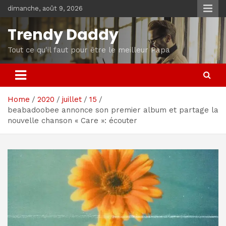
Skip
dimanche, août 9, 2026
to
content
Trendy Daddy
Tout ce qu'il faut pour être le meilleur Papa
Home
2020
juillet
15
beabadoobee annonce son premier album et partage la
nouvelle chanson « Care »: écouter