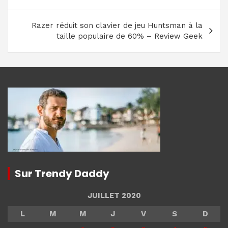
de
l’article
Razer réduit son clavier de jeu Huntsman à la
taille populaire de 60% – Review Geek
Sur Trendy Daddy
JUILLET 2020
L
M
M
J
V
S
D