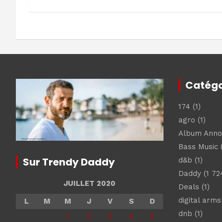
l’article
Catégo
174
(1)
agro
(1)
Album Ann
Bass Music
(
Sur Trendy Daddy
d&b
(1)
Daddy
(1 72
JUILLET 2020
Deals
(1)
digital arm
L
M
M
J
V
S
D
dnb
(1)
1
2
3
4
5