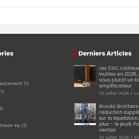
ries
Derniers Articles
Les DAC coûteux
inutiles en 2026
vous plutôt un 
ouncement
(1)
amplificateur
1)
30 juillet 2026
Li
Brooks Brothers
4)
réduction suppl
sur la liquidation
plus – le jeudi. 
shouse ep
(1)
ventes
30 juillet 2026
Er