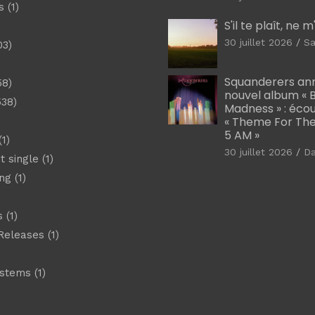
s
(1)
S'il te plaît, ne 
30 juillet 2026
Sa
03)
)
Squanderers an
58)
nouvel album « B
538)
Madness » : éco
« Theme For The
5 AM »
1)
30 juillet 2026
D
t single
(1)
ng
(1)
s
(1)
Releases
(1)
ystems
(1)
)