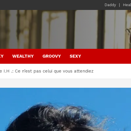
Daddy
Hea
KY
WEALTHY
GROOVY
SEXY
e I.H .: Ce n’est pas celui que vous attendiez