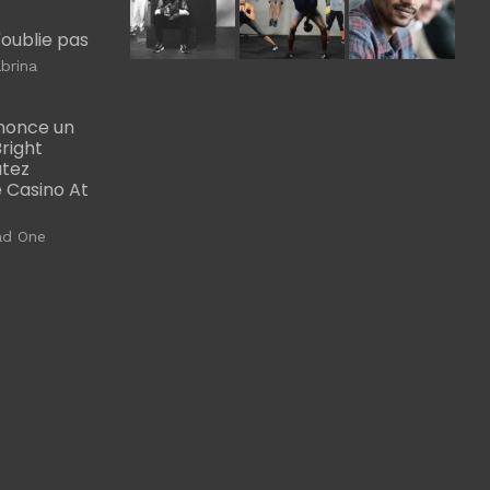
m'oublie pas
brina
nonce un
right
utez
 Casino At
ad One