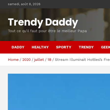
Skip
samedi, août 8, 2026
to
content
Trendy Daddy
Tout ce qu'il faut pour être le meilleur Papa
DADDY
HEALTHY
SPORTY
TRENDY
GEE
Home
2020
juillet
18
Stream Illuminait Hotties’s Fre