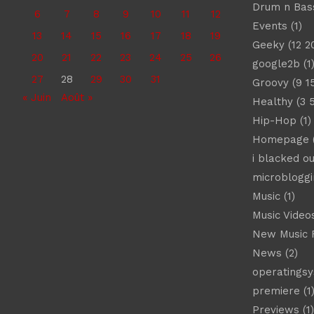
Drum n Bas
6
7
8
9
10
11
12
Events
(1)
13
14
15
16
17
18
19
Geeky
(12 2
20
21
22
23
24
25
26
google2b
(1
27
28
29
30
31
Groovy
(9 1
« Juin
Août »
Healthy
(3 
Hip-Hop
(1)
Homepage
(
i blacked ou
microbloggi
Music
(1)
Music Video
New Music 
News
(2)
operatings
premiere
(1
Previews
(1)