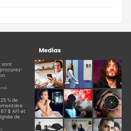
Medias
 sont
, procurez-
bon
onel
 25 % de
émentaire
, 87 $ AF1 et
Poignée de
ic