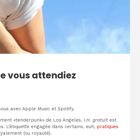
que vous attendiez
sous avec Apple Music et Spotify.
vement «tenderpunk» de Los Angeles.
I.H. gratuit
est
s. L’étiquette engagée dans certains, euh,
pratiques
royalement (ou royauté).